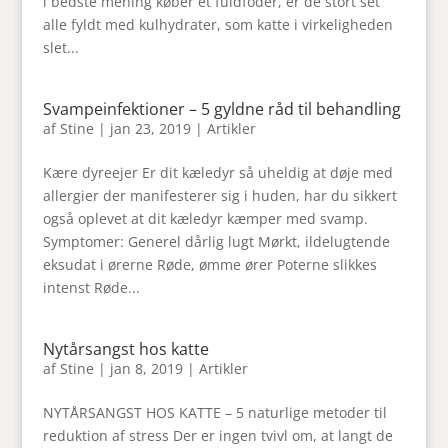
i bedste mening køber et fuldfoder, er de stort set
alle fyldt med kulhydrater, som katte i virkeligheden
slet...
Svampeinfektioner – 5 gyldne råd til behandling
af
Stine
|
jan 23, 2019
|
Artikler
Kære dyreejer Er dit kæledyr så uheldig at døje med
allergier der manifesterer sig i huden, har du sikkert
også oplevet at dit kæledyr kæmper med svamp.
Symptomer: Generel dårlig lugt Mørkt, ildelugtende
eksudat i ørerne Røde, ømme ører Poterne slikkes
intenst Røde...
Nytårsangst hos katte
af
Stine
|
jan 8, 2019
|
Artikler
NYTÅRSANGST HOS KATTE – 5 naturlige metoder til
reduktion af stress Der er ingen tvivl om, at langt de