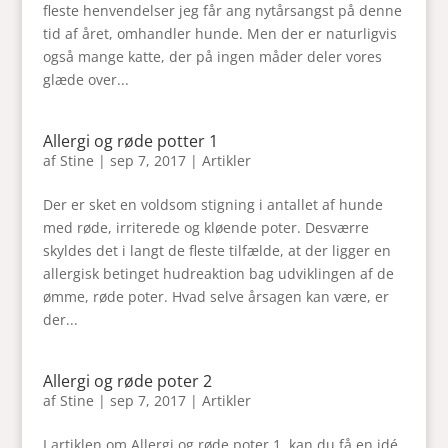
fleste henvendelser jeg får ang nytårsangst på denne
tid af året, omhandler hunde. Men der er naturligvis
også mange katte, der på ingen måder deler vores
glæde over...
Allergi og røde potter 1
af
Stine
|
sep 7, 2017
|
Artikler
Der er sket en voldsom stigning i antallet af hunde
med røde, irriterede og kløende poter. Desværre
skyldes det i langt de fleste tilfælde, at der ligger en
allergisk betinget hudreaktion bag udviklingen af de
ømme, røde poter. Hvad selve årsagen kan være, er
der...
Allergi og røde poter 2
af
Stine
|
sep 7, 2017
|
Artikler
I artiklen om Allergi og røde poter 1, kan du få en idé