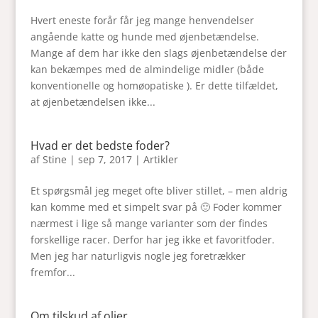
Hvert eneste forår får jeg mange henvendelser
angående katte og hunde med øjenbetændelse.
Mange af dem har ikke den slags øjenbetændelse der
kan bekæmpes med de almindelige midler (både
konventionelle og homøopatiske ). Er dette tilfældet,
at øjenbetændelsen ikke...
Hvad er det bedste foder?
af
Stine
|
sep 7, 2017
|
Artikler
Et spørgsmål jeg meget ofte bliver stillet, – men aldrig
kan komme med et simpelt svar på 🙂 Foder kommer
nærmest i lige så mange varianter som der findes
forskellige racer. Derfor har jeg ikke et favoritfoder.
Men jeg har naturligvis nogle jeg foretrækker
fremfor...
Om tilskud af olier