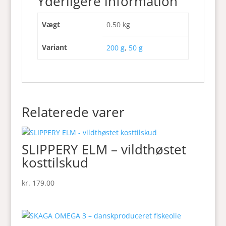
Yderligere information
Vægt
0.50 kg
Variant
200 g
,
50 g
Relaterede varer
SLIPPERY ELM – vildthøstet
kosttilskud
kr.
179.00