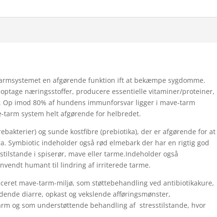
rmsystemet en afgørende funktion ift at bekæmpe sygdomme.
 optage næringsstoffer, producere essentielle vitaminer/proteiner,
se. Op imod 80% af hundens immunforsvar ligger i mave-tarm
-tarm system helt afgørende for helbredet.
bakterier) og sunde kostfibre (prebiotika), der er afgørende for at
a. Symbiotic indeholder også rød elmebark der har en rigtig god
nstilstande i spiserør, mave eller tarme.Indeholder også
nvendt humant til lindring af irriterede tarme.
nceret mave-tarm-miljø, som støttebehandling ved antibiotikakure,
dende diarre, opkast og vekslende afføringsmønster,
ktarm og som understøttende behandling af stresstilstande, hvor