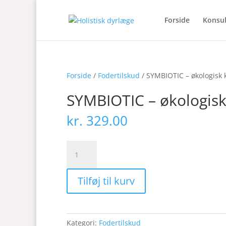
Forside
Konsul
Forside
/
Fodertilskud
/ SYMBIOTIC – økologisk 
SYMBIOTIC – økologisk
kr.
329.00
SYMBIOTIC
-
økologisk
Tilføj til kurv
kosttilskud
(mælkesyrebakterier)
antal
Kategori:
Fodertilskud