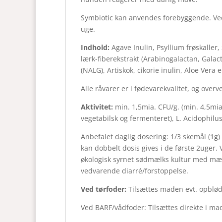
Symbiotic kan anvendes forebyggende. Ved
uge.
Indhold:
Agave Inulin, Psyllium frøskaller,
lærk-fiberekstrakt (Arabinogalactan, Gala
(NALG), Artiskok, cikorie inulin, Aloe Vera 
Alle råvarer er i fødevarekvalitet, og ove
Aktivitet:
min. 1,5mia. CFU/g. (min. 4,5mia
vegetabilsk og fermenteret), L. Acidophilu
Anbefalet daglig dosering: 1/3 skemål (1g) 
kan dobbelt dosis gives i de første 2uger. 
økologisk syrnet sødmælks kultur med mæl
vedvarende diarré/forstoppelse.
Ved tørfoder:
Tilsættes maden evt. opblødt
Ved BARF/vådfoder: Tilsættes direkte i ma