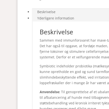
Beskrivelse
Yderligere information
Beskrivelse
Sammen med immunforsvaret har mave-ta
Det har også til opgave, at fordøje maden,
fjerne toksiner og stimulere cellefornyel
systemet. Derfor er et velfungerende mave
Symbiotic indeholder probiotika (mælkesyre
kunne opretholde en god og sund tarmflor
slimhindebeskyttende effekt, ved irritatio
loppefrøskaller der i mange år har været a
Anvendelse:
Til genoprettelse af et ubala
til afbalancering af hunde med tilbageven
støttebehandling ved kronisk irriteret ty
hunden reagerer med dårlig mave.