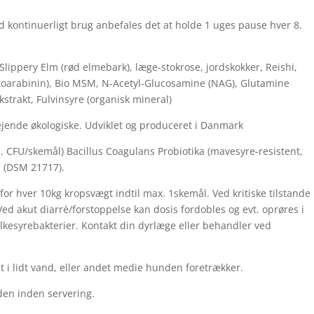
 kontinuerligt brug anbefales det at holde 1 uges pause hver 8.
 Slippery Elm (rød elmebark), læge-stokrose, jordskokker, Reishi,
ctoarabinin), Bio MSM, N-Acetyl-Glucosamine (NAG), Glutamine
ekstrakt, Fulvinsyre (organisk mineral)
rvejende økologiske. Udviklet og produceret i Danmark
. CFU/skemål) Bacillus Coagulans Probiotika (mavesyre-resistent,
s (DSM 21717).
for hver 10kg kropsvægt indtil max. 1skemål. Ved kritiske tilstande
Ved akut diarré/forstoppelse kan dosis fordobles og evt. oprøres i
kesyrebakterier. Kontakt din dyrlæge eller behandler ved
 i lidt vand, eller andet medie hunden foretrækker.
den inden servering.