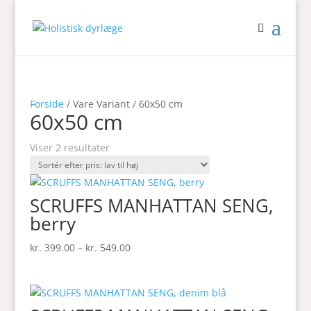
Forside
/ Vare Variant / 60x50 cm
60x50 cm
Sorteret
Viser 2 resultater
efter
pris:
lav
SCRUFFS MANHATTAN SENG,
til
berry
høj
Prisinterval:
kr.
399.00
–
kr.
549.00
kr. 399.00
til
kr. 549.00