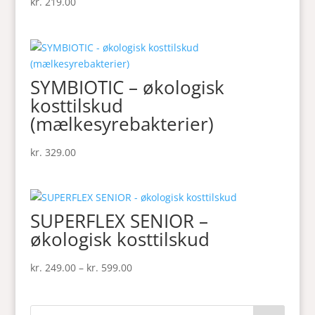
kr.
219.00
SYMBIOTIC – økologisk
kosttilskud
(mælkesyrebakterier)
kr.
329.00
SUPERFLEX SENIOR –
økologisk kosttilskud
Prisinterval:
kr.
249.00
–
kr.
599.00
kr. 249.00
til