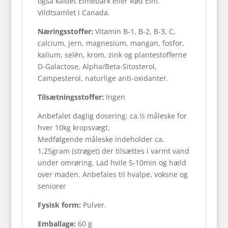
også kaldet Elmebark eller Rød Elm.
Vildtsamlet i Canada.
Næringsstoffer:
Vitamin B-1, B-2, B-3, C,
calcium, jern, magnesium, mangan, fosfor,
kalium, selén, krom, zink og plantestofferne
D-Galactose, Alpha/Beta-Sitosterol,
Campesterol, naturlige anti-oxidanter.
Tilsætningsstoffer:
Ingen
Anbefalet daglig dosering: ca.½ måleske for
hver 10kg kropsvægt.
Medfølgende måleske indeholder ca.
1,25gram (strøget) der tilsættes i varmt vand
under omrøring. Lad hvile 5-10min og hæld
over maden. Anbefales til hvalpe, voksne og
seniorer
Fysisk form:
Pulver.
Emballage:
60 g